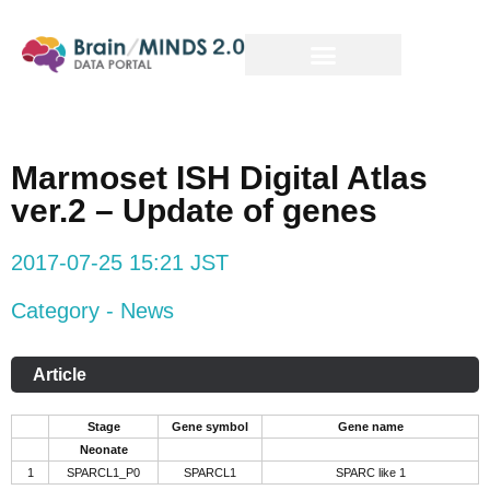
Marmoset ISH Digital Atlas
ver.2 – Update of genes
2017-07-25 15:21 JST
Category - News
Article
Stage
Gene symbol
Gene name
Neonate
1
SPARCL1_P0
SPARCL1
SPARC like 1